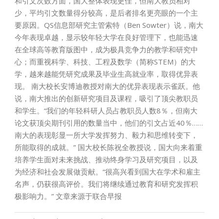
和引文次数方面，国大整体表现更佳，但南大教员相对
少，平均引文数量得分较高，是后者排名更亮眼的一个主
要原因。QS信息部研究主管索特（Ben Sowter）说，南大
今年表现卓越，显示较年轻大学在良好管理下，也能迅速
在全球高等教育版图中，成为极具竞争力的教学和研究中
心；而重视科学、科技、工程及数学（简称STEM）的大
学，越来越能凭研究成果及毕业生高就业率，取得优异表
现。 南大校长安博迪教授对南大的优异表现表示雀跃。他
说，南大推出的创新研究项目及课程，吸引了顶尖教职员
和学生。“我们的年轻科研人员占教职员人数8％，但南大
论文获顶尖期刊引用的数量当中，他们的引文占近40％……
南大的表现彰显一所大学发挥努力、毅力和思维转变下，
所能取得的成就。” 国大校长陈祝全教授说，国大向来着重
培养学生面对未来挑战、推动终身学习及研究项目，以及
为经济和社会发展做贡献。“很高兴看到国大在学术和雇主
名声，仍获很高评价。我们将继续通过教育和研究发挥积
极影响力。” 文章来源于联合早报