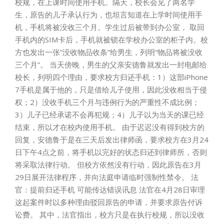
校规，在上课时间使用手机。隔天，校长会见了两名学
生，原告的儿子承认行为，也坦言知道在上学时间使用手
机，手机将被没收三个月。学生过后被带到办公室， 取回
手机内的SIM卡后，手机就被锁在学校办公室的柜子内。校
方也发出一张“没收物品收条”给男生，列明“物品将被没收
三个月”。 当天傍晚，男生的父亲安德鲁就发出一封电邮给
校长，列明四个理由，要求校方归还手机：1）这部iPhone
7手机是属于他的，只是借给儿子使用，因此没收相当于侵
权；2）没收手机三个月与违例行为的严重性不成比例；
3）儿子已经承诺不会再犯规；4）儿子以为当天的课已经
结束，所以才在校内使用手机。 由于迟迟没有得到校方的
回复，安德鲁于是在三天后发出律师函，要求校方在3月24
日下午4点之前，将手机以完好的状态归还到律师所，否则
将采取法律行动。 但校方依然没有行动，因此原告在3月
29日展开法律程序，并向法庭申请临时强制性禁令。 法
官：提前归还手机 可能传达错误讯息 法官在4月28日审理
这起案件时以多种理由驳回原告的申请，并要求原告付诉
讼费。 其中，法官指出，校方只是在执行校规，所以没收