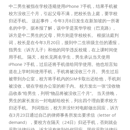
中二男生被指在学校违规使用iPhone 7手机，结果手机被
校方没收三个月，引起父母不满，把校长告上庭，要学校
归还手机。 这起事件，今年3月8日发生在新加坡的一所著
名的中学。据本报了解，该中学是英华学校（巴克路）。
诉方是中二男生的父母，辩方则是学校校长。 根据法庭判
词，校长是在今年3月20日，接到中二生班级主任的通报，
指男生（诉方儿子）和他的同学违反校规，在上课时间使
用手机。 隔天，校长见两名学生，男生承认当天使用
iPhone 7手机，过后还将手机借给同学使用。他也坦言知
道在上学时间使用手机，手机将被没收三个月。 男生过后
被带到办公室，校方将手机内的SIM卡取出还给他，手机则
被没收，锁在学校办公室的柜子内。 校方发出一张“没收物
品收条”给男生，列明“物品将被没收三个月”。 当天傍晚，
男生的家长发出一封电邮给校长，列出四个理由要求校方
归还手机。 判词指出，校方并没针对电邮做出回应，诉方
在3月23日通过自己的律师事务所发出要求信（letter of
demand），要校方在隔天（24日）归还手机，否则就会
采取法律行动。诉方没有收到任何回应，因此采取法律行