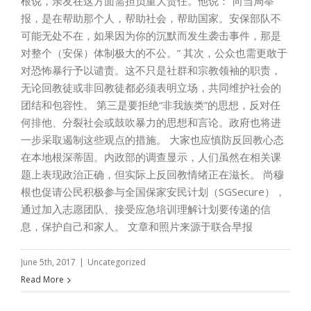
根说，亲友在这方面需担负重大责任。他说：“向当局举
报，是在帮助那个人，帮助社会，帮助国家。安保部队不
可能无处不在，如果因为你的沉默而发生袭击事件，那是
对整个（安保）体制极大的不公。” 其次，公众也需更敢于
对恐怖暴行予以谴责。这不只是社群和宗教领袖的职责，
无论回教徒或非回教徒都必须表明立场，共同维护社会的
团结和包容性。 第三是要拒绝“非我族类”的思想，反对任
何排他、分裂社会或鼓吹暴力的思想和言论。政府也将进
一步采取遏制这些观点的措施。 大家也应慎防反回教心态
在本地根深蒂固。内政部的调查显示，人们虽然在相关课
题上表现政治正确，但实际上反回教情绪正在滋长。 尚穆
根也促请公民积极参与全国保家安民计划（SGSecure），
通过加入志愿团队、接受应急培训理解计划要传递的信
息，保护自己和家人。 文章和照片来源于联合早报
June 5th, 2017
|
Uncategorized
Read More