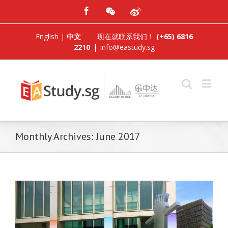
English
|
中文
现在就联系我们！
(+65) 6816
2210
|
info@eastudy.sg
Monthly Archives:
June 2017