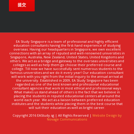
EA Study Singapore is a team of professional and highly efficient
education consultants having the first-hand experience of studying
overseas. Having our headquarters in Singapore, we own excellent
connections with an array of reputed and well-renowned universities in
Singapore, Australia, New Zealand, United States, United Kingdoms and
others. We act as a bridge and gateway to the overseas universities and
colleges as well as help them go choose their preferred course and
college. Till now we have successfully sent numerous students to the
famous universities and we do it every year! Our education consultant
will work with you right from the initial inquiry to the annual arrival at
the university. Established in 2009, EA Study Singapore has been
regarded as one of the best known and professional educational
consultant agencies that work in most ethical and professional ways.
What makes us stand ahead of others is the fact that we believe in
placing the students in reputed educational centers all around the
world each year. We act as a liaison between preferred education
institutes and the students while placing them in the best course that
will suit their education as well as bright career.
友情链接：
Copyright 2016 EAStudy.sg | All Rights Reserved |
Website Design by
Novage Communications
江西泡沫
返佣