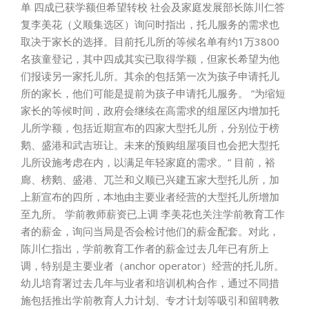
单 四成已获学额但希望转校 社会及家庭发展部长陈川仁答
复李美花（义顺集选区）询问时指出，托儿服务的需求也
取决于家长的选择。目前托儿所的等候名单有约1万3800
名孩童登记，其中四成其实已取得学额，但家长希望为他
们报读另一家托儿所。其余的包括第一次为孩子申请托儿
所的家长，他们可能是提前为孩子申请托儿服务。 “为缩短
家长的等候时间，政府会继续在高需求的组屋区内增加托
儿所学额，包括近期宣布的四家大型托儿所，分别位于榜
鹅、盛港和武吉班让。未来的预购组屋项目也会把大型托
儿所设施考虑在内，以满足年轻家庭的需求。” 目前，裕
廊、榜鹅、盛港、兀兰和义顺已兴建五家大型托儿所，加
上新宣布的四所，本地由主要业者经营的大型托儿所增加
至九所。 学前教师薪资已上调 李美花也关注学前教育工作
者的薪金，询问当局是否会检讨他们的薪金配套。对此，
陈川仁指出，学前教育工作者的薪金过去几年已有所上
调，特别是主要业者（anchor operator）经营的托儿所。
幼儿培育署过去几年与业者和培训机构合作，通过不同措
施包括推出学前教育人力计划、专才计划等吸引和留聘教