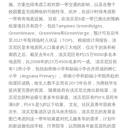
施。方案也得考虑工程对那一带交通的影响，以及在整个
校园覆盖无线网络的可能性等。此外，在设计时得考虑那
一带将有地底设施。 目前，在淡滨尼6道一带已推出的预购
组屋项目共有四个，包括Tampines GreenRidges、
GreenWeave、GreenView和GreenVerge，预计可在后年
至2021年取得临时入伙证（TOP)。 根据统计局报告，淡
滨尼区是本地居民人口最多的三大地区，仅次于勿洛和裕
廊西之后。截至去年6月，淡滨尼区有约25万9000多名本
地居民，比2008年的23万4500名多约一成。 淡滨尼目前
有12所小学，包括由侨南小学和励福小学合并而成的树仁
小学（Angsana Primary）。侨南小学和励福小学因所处的
组屋区成熟，收生人数不足而在2015年合并，为两校学生
提供更完善的资源。 随着政府在淡滨尼北推出新组屋，淡
滨尼北部料会吸引更多年轻家庭。淡滨尼区有约9％居民年
满9岁，约4％是5岁以下幼童。 文化、社区及青年部政务
次长、淡滨尼集选区议员马炎庆指出，淡滨尼北的发展蓝
图已考虑到这一带年轻家庭对托儿服务等的需求，计划中
的新设施包括学校、疗养院等，以照顾各年龄层居民的需