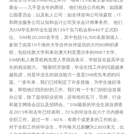
展会——几乎是去年的两倍。 他们包括公共机构：如国家
公园委员会；以及私人公司：如全球咨询公司埃森哲，IT
和商业服务公司认知和会计公司安永会计师事务所。 他们
为SIM学生和毕业生提供139个实习机会和440个正式职
位。 SIM有20,000名学生，其中包括16,500名新加坡人，
参加了由其10个海外大学合作伙伴提供的大约60种的课
程，包括伦敦大学和来自澳大利亚墨尔本的RMIT大学。
SIM的私人教育机构负责人李国昌表示，学校旨在提高毕业
生的就业能力。 “随着经济放缓，毕业生找工作的问题越来
越焦虑，但是毕业生的就业能力一直是SIM优先考虑的问
题。” “多年来，我们已经制定了许多措施，为学生做好准
备，帮助他们找到好的工作。我们有一个专门的职业发展
办公室，除了提供职业咨询，还有组织实习，导师，行业
和雇主网络会议以及招聘会。” SIM最新的毕业生就业调查
在2015年和去年已经表明，70％的毕业生在六个月内拥有
全职工作。超过一半 - 60％ - 有两个或更多的工作机会。
对于全职工作的毕业生，平均每月总薪酬为2,800美元，比