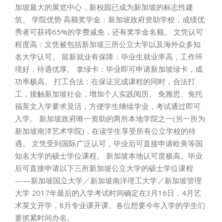
加坡最大的展览中心，新校园已成为新加坡的标志性建
筑。 学院优势 高额奖学金：新加坡政府资助学校，成绩优
秀者可获得65%的学费减免，还有奖学金名额。 文凭认可
程度高：文凭被包括新加坡三所公立大学以及海外众多知
名大学认可。 留新就业有保障：毕业生就业率高，工作环
境好，待遇优厚。 拿绿卡：毕业即可申请新加坡绿卡，成
功率极高。 打工合法：在保证完成课程的同时，合法打
工，接触新加坡社会，增加个人实践阅历。 免雅思、免托
福英文入学要求灵活，方便学生继续学业，考试通过即可
入学。 新加坡政府唯一资助的两所本地学院之一(另一所为
新加坡南洋艺术学院)，在读学生享受所有公立学校的待
遇。 文凭受到国际广泛认可，毕业后可直接申请欧美等国
知名大学的硕士学位课程。 新加坡本地认可度极高。毕业
后可直接申请以下三所新加坡公立大学的硕士学位课程
——新加坡国立大学／新加坡南洋理工大学／新加坡管理
大学 2017年最后的入学考试时间确定在3月16日，4月艺
术英文开学，8月专业课开课。各位想要今年入学的学生们
要抓紧时间办名。