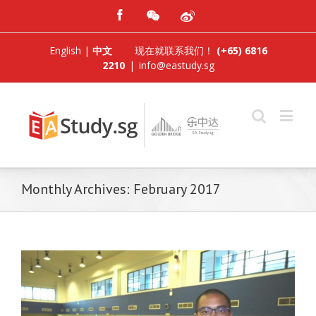
English
|
中文
现在就联系我们！
(+65) 6816
2210
|
info@eastudy.sg
Monthly Archives:
February 2017