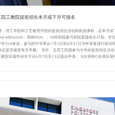
 工院工教院提前招生本月或下月可报名
请，理工学院和工艺教育学院的提前招生活动则依据课程，在本月或
chool Admission，简称DSA）；18所初院参与初院直接收生
学DSA来说，参与的中学将从7月2日至8月31日为申请者进行面
是否接受有关学额。 另外，五所工院都参与今年的提前招生活动（Early Ad
教院应届毕业生可从6月7日至13日提出申请。 N水准和O水准应届毕